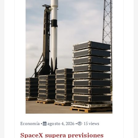
d
e
e
n
t
r
a
d
a
s
Economía
agosto 4, 2026
15 views
SpaceX supera previsiones