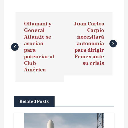
N
Ollamani y
Juan Carlos
a
General
Carpio
Atlantic se
necesitará
v
asocian
autonomía
e
para
para dirigir
potenciar al
Pemex ante
g
Club
su crisis
América
a
c
i
Related Posts
ó
n