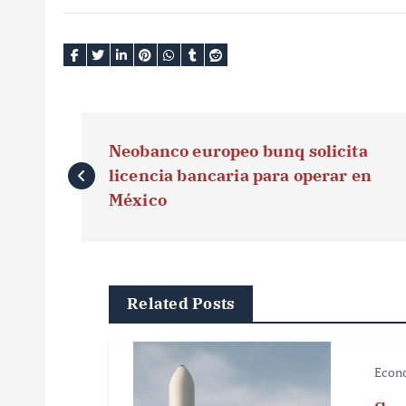
N
Neobanco europeo bunq solicita
a
licencia bancaria para operar en
v
México
e
g
Related Posts
a
c
Econ
i