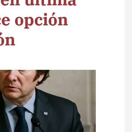
ce opción
ón