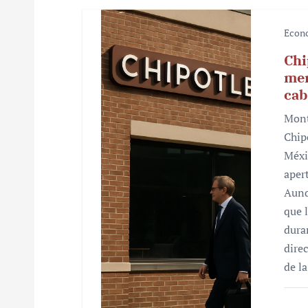
s
Econ
Chi
mer
cab
Mont
Chip
Méxi
aper
Aunq
que 
dura
dire
de l