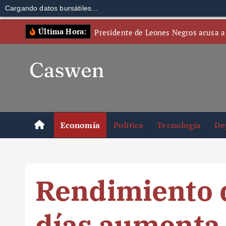
Cargando datos bursátiles...
S
Última Hora:
Presidente de Leones Negros acusa a
k
i
p
t
o
c
o
Economía
Política
Tecnología
De
n
t
e
n
Rendimiento d
t
días aumenta 