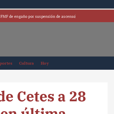
 FMF de engaño por suspensión de ascenso
portes
Cultura
Hoy
e Cetes a 28
en última