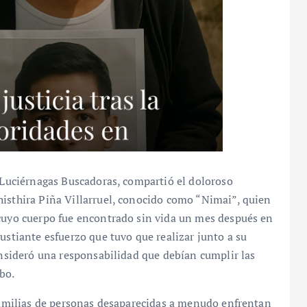
o Luciérnagas Buscadoras, compartió el doloroso
histhira Piña Villarruel, conocido como “Nimai”, quien
 cuyo cuerpo fue encontrado sin vida un mes después en
ustiante esfuerzo que tuvo que realizar junto a su
consideró una responsabilidad que debían cumplir las
bo.
 familias de personas desaparecidas a menudo enfrentan