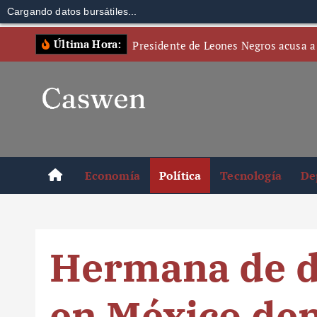
Cargando datos bursátiles...
S
Última Hora:
Presidente de Leones Negros acusa a
k
i
p
t
o
c
o
Economía
Política
Tecnología
De
n
t
e
n
Hermana de d
t
en México de