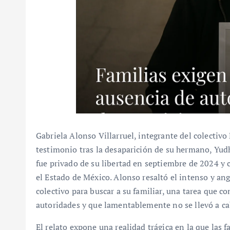
Gabriela Alonso Villarruel, integrante del colectiv
testimonio tras la desaparición de su hermano, Yud
fue privado de su libertad en septiembre de 2024 y
el Estado de México. Alonso resaltó el intenso y ang
colectivo para buscar a su familiar, una tarea que 
autoridades y que lamentablemente no se llevó a ca
El relato expone una realidad trágica en la que las