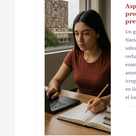
Asp
pro
pre
Un g
Naci
sobr
rech
exam
anun
irre
en l
el l