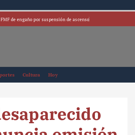
 FMF de engaño por suspensión de ascenso
portes
Cultura
Hoy
esaparecido
nuncia omisión