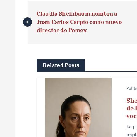
N
Claudia Sheinbaum nombra a
a
Juan Carlos Carpio como nuevo
v
director de Pemex
e
g
Related Posts
a
c
Polít
i
She
ó
de 
voc
n
La p
d
impl