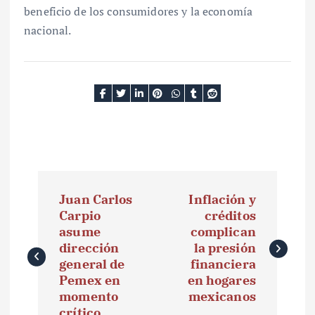
beneficio de los consumidores y la economía
nacional.
N
Juan Carlos
Inflación y
a
Carpio
créditos
asume
complican
v
dirección
la presión
e
general de
financiera
Pemex en
en hogares
g
momento
mexicanos
crítico