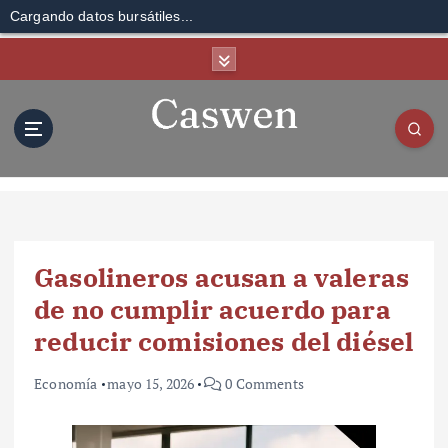
Cargando datos bursátiles...
S
k
i
p
t
o
c
o
n
t
Gasolineros acusan a valeras
e
n
de no cumplir acuerdo para
t
reducir comisiones del diésel
Economía
mayo 15, 2026
0 Comments