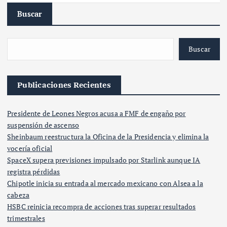
Buscar
Buscar
Publicaciones Recientes
Presidente de Leones Negros acusa a FMF de engaño por
suspensión de ascenso
Sheinbaum reestructura la Oficina de la Presidencia y elimina la
vocería oficial
SpaceX supera previsiones impulsado por Starlink aunque IA
registra pérdidas
Chipotle inicia su entrada al mercado mexicano con Alsea a la
cabeza
HSBC reinicia recompra de acciones tras superar resultados
trimestrales