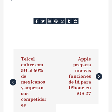
N
Telcel
Apple
a
cubre con
prepara
5G al 60%
nuevas
v
de
funciones
e
mexicanos
de IA para
y supera a
iPhone en
g
sus
iOS 27
competidor
a
es