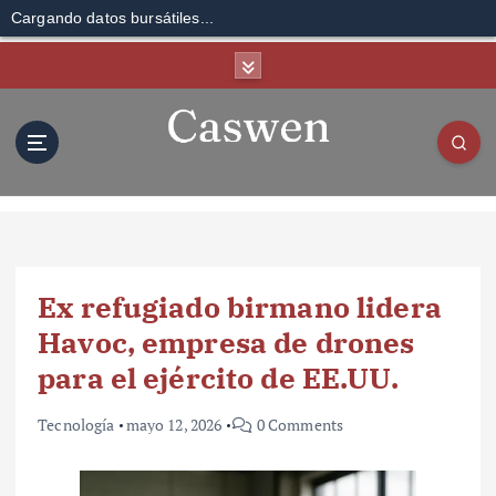
Cargando datos bursátiles...
S
k
i
p
t
o
c
o
n
t
Ex refugiado birmano lidera
e
n
Havoc, empresa de drones
t
para el ejército de EE.UU.
Tecnología
mayo 12, 2026
0 Comments