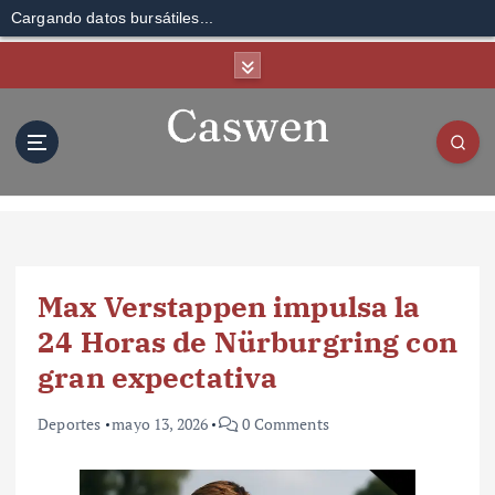
Cargando datos bursátiles...
S
k
i
p
t
o
c
o
n
t
Max Verstappen impulsa la
e
n
24 Horas de Nürburgring con
t
gran expectativa
Deportes
mayo 13, 2026
0 Comments