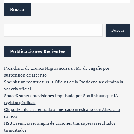
Buscar
Buscar
Publicaciones Recientes
Presidente de Leones Negros acusa a FMF de engaño por
suspensión de ascenso
Sheinbaum reestructura la Oficina de la Presidencia y elimina la
vocería oficial
SpaceX supera previsiones impulsado por Starlink aunque IA
registra pérdidas
Chipotle inicia su entrada al mercado mexicano con Alsea a la
cabeza
HSBC reinicia recompra de acciones tras superar resultados
trimestrales