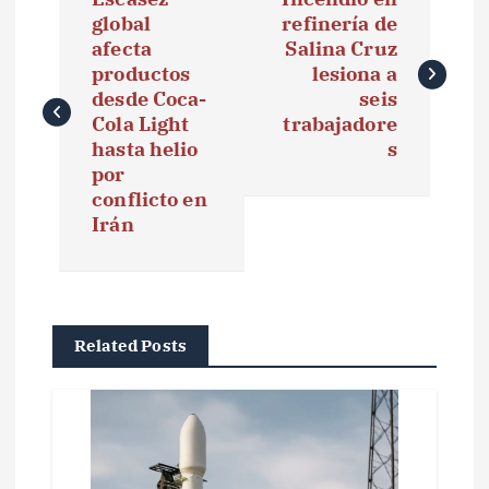
a
global
refinería de
afecta
Salina Cruz
v
productos
lesiona a
e
desde Coca-
seis
Cola Light
trabajadore
g
hasta helio
s
por
a
conflicto en
Irán
c
i
ó
Related Posts
n
d
e