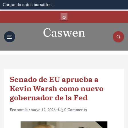
Cargando datos bursátiles...
S
k
i
p
t
o
c
o
n
t
Senado de EU aprueba a
e
n
Kevin Warsh como nuevo
t
gobernador de la Fed
Economía
mayo 12, 2026
0 Comments