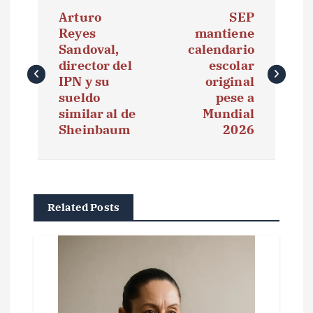
N
Arturo
SEP
a
Reyes
mantiene
Sandoval,
calendario
v
director del
escolar
e
IPN y su
original
sueldo
pese a
g
similar al de
Mundial
Sheinbaum
2026
a
c
i
Related Posts
ó
n
d
e