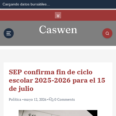
Cargando datos bursátiles...
S
k
i
p
t
o
c
o
n
t
SEP confirma fin de ciclo
e
n
escolar 2025-2026 para el 15
t
de julio
Política
mayo 12, 2026
0 Comments