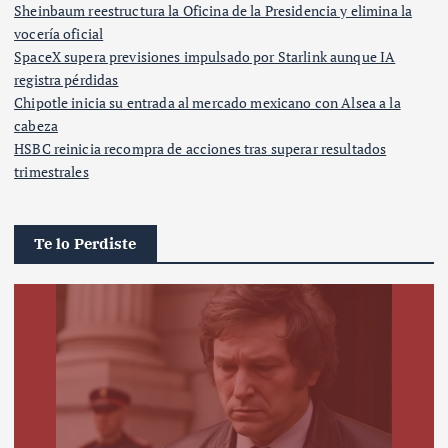
Sheinbaum reestructura la Oficina de la Presidencia y elimina la
vocería oficial
SpaceX supera previsiones impulsado por Starlink aunque IA
registra pérdidas
Chipotle inicia su entrada al mercado mexicano con Alsea a la
cabeza
HSBC reinicia recompra de acciones tras superar resultados
trimestrales
Te lo Perdiste