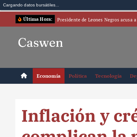
Cargando datos bursátiles...
S
Última Hora:
Presidente de Leones Negros acusa a
k
i
p
t
o
c
o
Economía
Política
Tecnología
De
n
t
e
n
Inflación y cr
t
complican la 