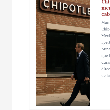
Chi
mer
cab
Mont
Chip
Méxi
aper
Aunq
que 
dura
dire
de l