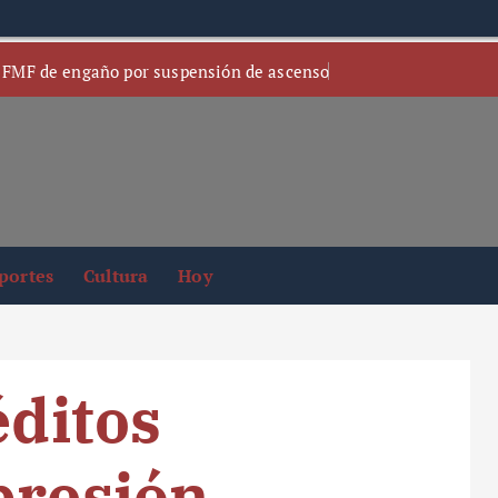
 FMF de engaño por suspensión de ascenso
portes
Cultura
Hoy
éditos
presión