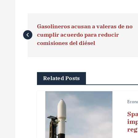
N
Gasolineros acusan a valeras de no
a
cumplir acuerdo para reducir
v
comisiones del diésel
e
g
Related Posts
a
c
Econ
i
Spa
ó
imp
reg
n