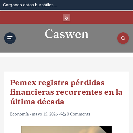
Cargando datos bursátiles...
S
k
i
p
t
o
c
o
n
t
Pemex registra pérdidas
e
n
financieras recurrentes en la
t
última década
Economía
mayo 15, 2026
0 Comments