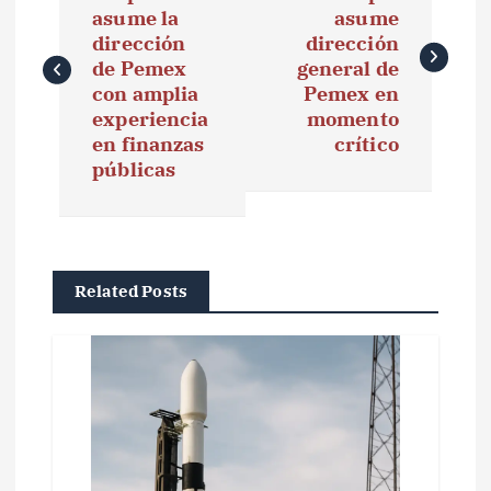
asume la
asume
v
dirección
dirección
e
de Pemex
general de
con amplia
Pemex en
g
experiencia
momento
en finanzas
crítico
a
públicas
c
i
ó
Related Posts
n
d
e
e