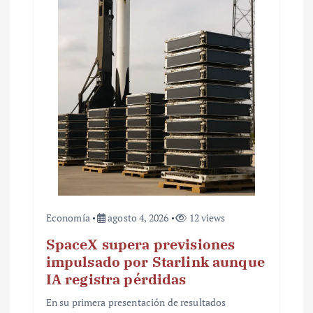
n
t
r
a
d
a
s
Economía
agosto 4, 2026
12 views
SpaceX supera previsiones
impulsado por Starlink aunque
IA registra pérdidas
En su primera presentación de resultados