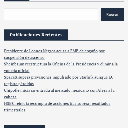
Buscar
Publicaciones Recientes
Presidente de Leones Negros acusa a FMF de engaño por
suspensión de ascenso
Sheinbaum reestructura la Oficina de la Presidencia y elimina la
vocería oficial
SpaceX supera previsiones impulsado por Starlink aunque IA
registra pérdidas
Chipotle inicia su entrada al mercado mexicano con Alsea a la
cabeza
HSBC reinicia recompra de acciones tras superar resultados
trimestrales