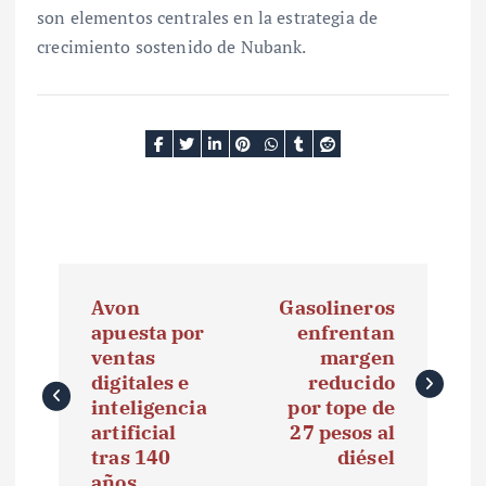
son elementos centrales en la estrategia de
crecimiento sostenido de Nubank.
N
Avon
Gasolineros
a
apuesta por
enfrentan
ventas
margen
v
digitales e
reducido
e
inteligencia
por tope de
artificial
27 pesos al
g
tras 140
diésel
años