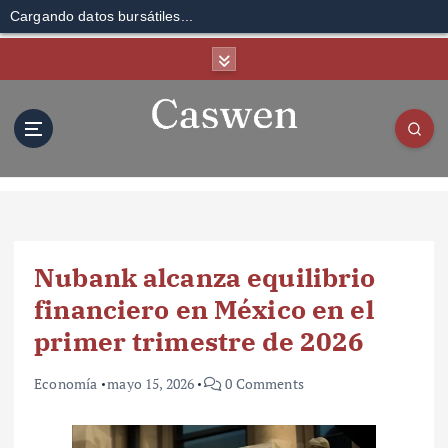
Cargando datos bursátiles...
S
k
i
p
t
o
c
o
n
t
Nubank alcanza equilibrio
e
n
financiero en México en el
t
primer trimestre de 2026
Economía
mayo 15, 2026
0 Comments