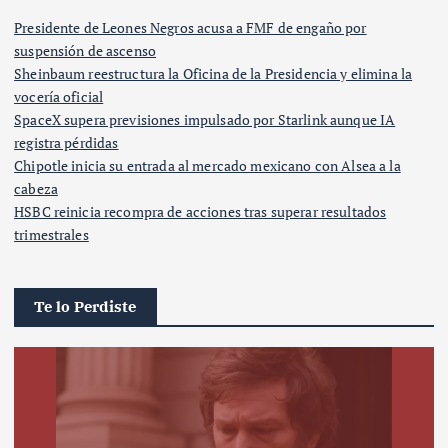
Presidente de Leones Negros acusa a FMF de engaño por
suspensión de ascenso
Sheinbaum reestructura la Oficina de la Presidencia y elimina la
vocería oficial
SpaceX supera previsiones impulsado por Starlink aunque IA
registra pérdidas
Chipotle inicia su entrada al mercado mexicano con Alsea a la
cabeza
HSBC reinicia recompra de acciones tras superar resultados
trimestrales
Te lo Perdiste