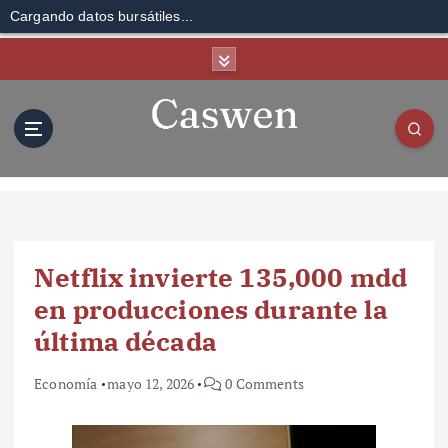
Cargando datos bursátiles...
S
k
i
p
t
o
c
o
n
t
Netflix invierte 135,000 mdd
e
n
en producciones durante la
t
última década
Economía
mayo 12, 2026
0 Comments