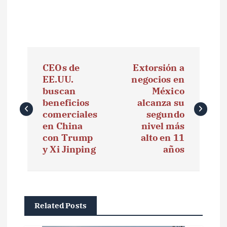
N
CEOs de
Extorsión a
a
EE.UU.
negocios en
buscan
México
v
beneficios
alcanza su
e
comerciales
segundo
en China
nivel más
g
con Trump
alto en 11
y Xi Jinping
años
a
c
i
Related Posts
ó