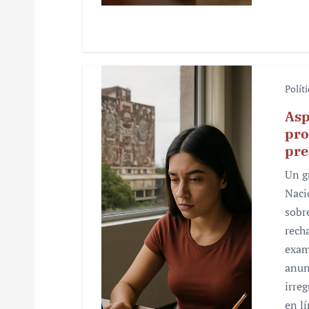
a
s
Polít
Asp
pro
pre
Un g
Naci
sobr
rech
exam
anun
irre
en l