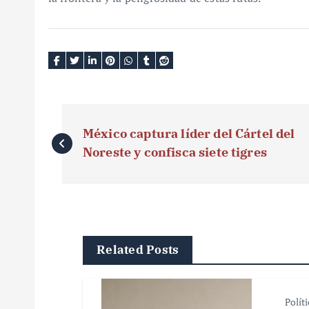
N
México captura líder del Cártel del
a
Noreste y confisca siete tigres
v
e
g
Related Posts
a
c
Polít