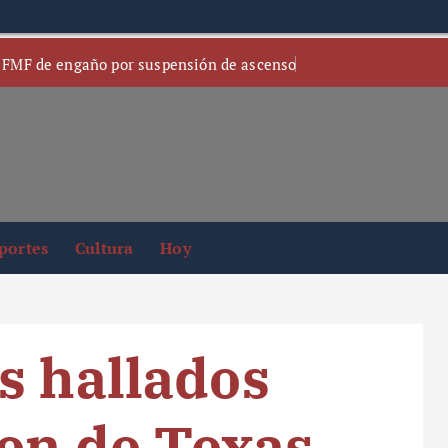
 FMF de engaño por suspensión de ascenso
portes
Cultura
Hoy
s hallados
en de Texas,