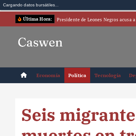
Cargando datos bursátiles...
S
Última Hora:
Presidente de Leones Negros acusa a
k
i
p
t
o
c
o
Economía
Política
Tecnología
De
n
t
e
n
Seis migrante
t
muertos en tr