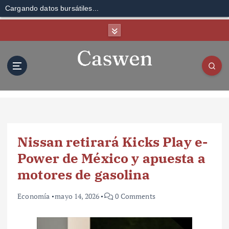
Cargando datos bursátiles...
S
k
i
p
t
o
c
o
n
t
Nissan retirará Kicks Play e-
e
n
Power de México y apuesta a
t
motores de gasolina
Economía
mayo 14, 2026
0 Comments