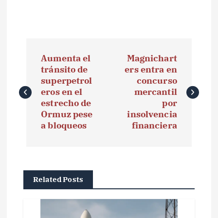
N
Aumenta el
Magnichart
a
tránsito de
ers entra en
superpetrol
concurso
v
eros en el
mercantil
e
estrecho de
por
Ormuz pese
insolvencia
g
a bloqueos
financiera
a
c
i
Related Posts
ó