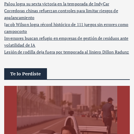
Palou logra su sexta victoria en la temporada de IndyCar
Corredoras chinas refuerzan controles para limitar riesgos de
apalancamiento
Jacob Wilson logra récord histórico de 111 juegos sin errores como
campocorto
Inversores buscan refugio en empresas de gestión de residuos ante
volatilidad de IA
Lesión de rodilla deja fuera por temporada al liniero Dillon Radunz
Te lo Perdiste