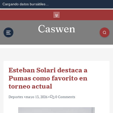
Cargando datos bursátiles...
S
k
i
p
t
o
c
o
n
t
Esteban Solari destaca a
e
n
Pumas como favorito en
t
torneo actual
Deportes
mayo 13, 2026
0 Comments