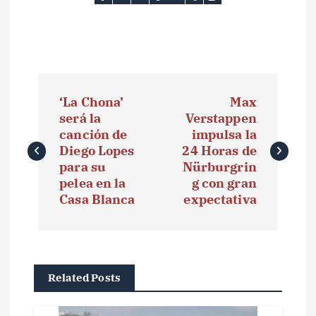
N
‘La Chona’
Max
a
será la
Verstappen
canción de
impulsa la
v
Diego Lopes
24 Horas de
e
para su
Nürburgrin
pelea en la
g con gran
g
Casa Blanca
expectativa
a
c
i
Related Posts
ó