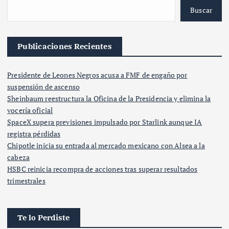
Buscar
Publicaciones Recientes
Presidente de Leones Negros acusa a FMF de engaño por
suspensión de ascenso
Sheinbaum reestructura la Oficina de la Presidencia y elimina la
vocería oficial
SpaceX supera previsiones impulsado por Starlink aunque IA
registra pérdidas
Chipotle inicia su entrada al mercado mexicano con Alsea a la
cabeza
HSBC reinicia recompra de acciones tras superar resultados
trimestrales
Te lo Perdiste