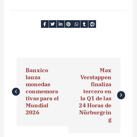
N
Banxico
Max
a
lanza
Verstappen
monedas
finaliza
v
conmemora
tercero en
e
tivas para el
la Q1 de las
Mundial
24 Horas de
g
2026
Nürburgrin
g
a