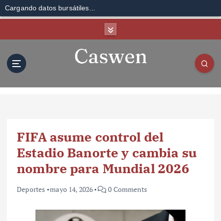
Cargando datos bursátiles...
S
k
i
p
t
o
c
o
n
t
FIFA asume control del
e
n
Estadio Banorte y cambia su
t
nombre para Mundial 2026
Deportes
mayo 14, 2026
0 Comments