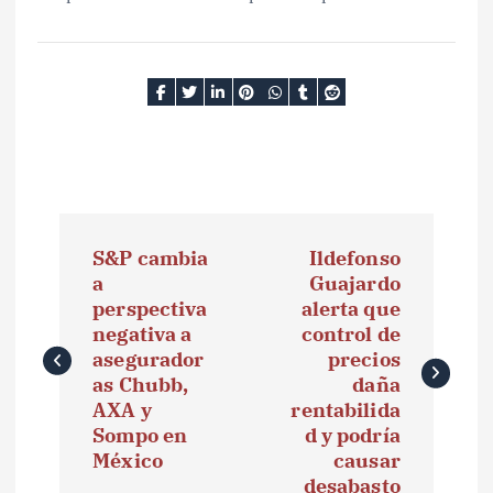
N
S&P cambia
Ildefonso
a
a
Guajardo
perspectiva
alerta que
v
negativa a
control de
e
asegurador
precios
as Chubb,
daña
g
AXA y
rentabilida
Sompo en
d y podría
a
México
causar
desabasto