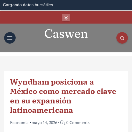
Cargando datos bursátiles...
S
k
i
p
t
o
c
o
n
t
Wyndham posiciona a
e
n
México como mercado clave
t
en su expansión
latinoamericana
Economía
mayo 14, 2026
0 Comments