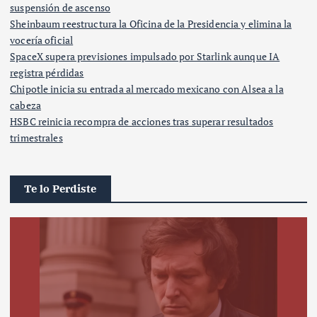
suspensión de ascenso
Sheinbaum reestructura la Oficina de la Presidencia y elimina la
vocería oficial
SpaceX supera previsiones impulsado por Starlink aunque IA
registra pérdidas
Chipotle inicia su entrada al mercado mexicano con Alsea a la
cabeza
HSBC reinicia recompra de acciones tras superar resultados
trimestrales
Te lo Perdiste