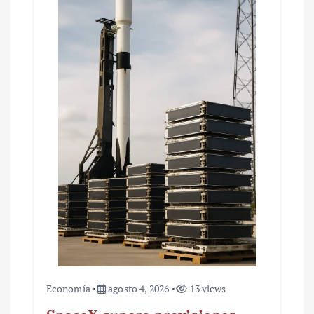
e
n
t
r
a
d
a
s
Economía
agosto 4, 2026
13 views