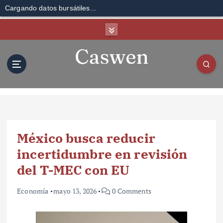
Cargando datos bursátiles...
S
k
i
p
t
o
c
o
n
t
México busca reducir
e
n
incertidumbre en revisión
t
del T-MEC con EU
Economía
mayo 13, 2026
0 Comments