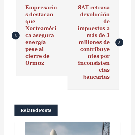
N
Empresario
SAT retrasa
a
s destacan
devolución
que
de
v
Norteaméri
impuestos a
e
ca asegura
más de 3
energía
millones de
g
pese al
contribuye
cierre de
ntes por
a
Ormuz
inconsisten
cias
c
bancarias
i
ó
n
Related Posts
d
e