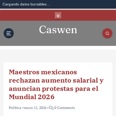
Cargando datos bursátiles...
S
k
i
p
t
o
c
o
n
t
Maestros mexicanos
e
n
rechazan aumento salarial y
t
anuncian protestas para el
Mundial 2026
Política
mayo 15, 2026
0 Comments