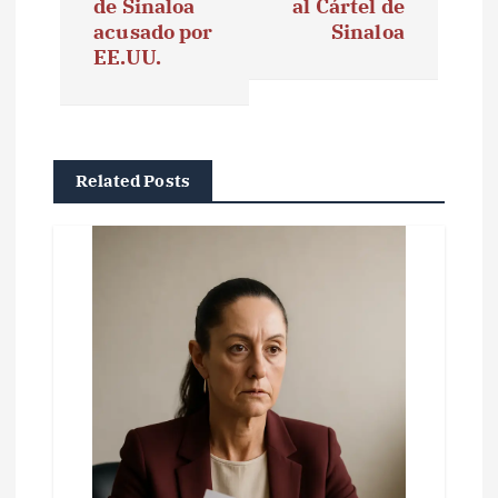
g
de Sinaloa
al Cártel de
acusado por
Sinaloa
a
EE.UU.
c
i
ó
Related Posts
n
d
e
e
n
t
r