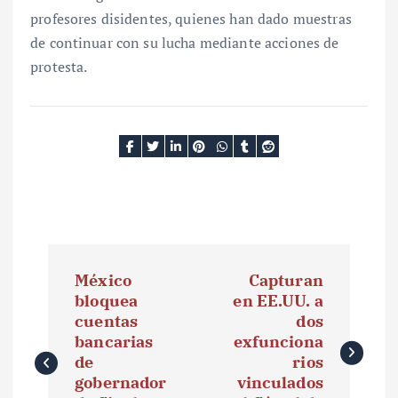
profesores disidentes, quienes han dado muestras
de continuar con su lucha mediante acciones de
protesta.
N
México
Capturan
a
bloquea
en EE.UU. a
cuentas
dos
v
bancarias
exfunciona
e
de
rios
gobernador
vinculados