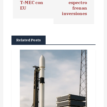
g
T-MEC con
espectro
EU
frenan
a
inversiones
c
i
ó
Related Posts
n
d
e
e
n
t