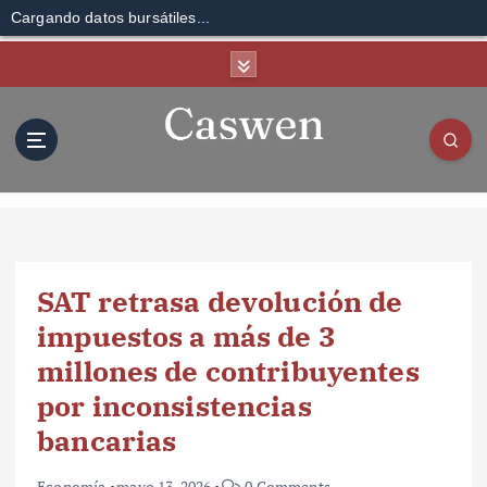
Cargando datos bursátiles...
S
k
i
p
t
o
c
o
n
t
SAT retrasa devolución de
e
n
impuestos a más de 3
t
millones de contribuyentes
por inconsistencias
bancarias
Economía
mayo 13, 2026
0 Comments