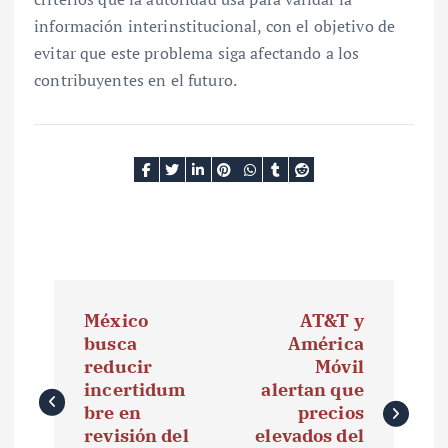
información interinstitucional, con el objetivo de
evitar que este problema siga afectando a los
contribuyentes en el futuro.
N
México
AT&T y
a
busca
América
reducir
Móvil
v
incertidum
alertan que
e
bre en
precios
revisión del
elevados del