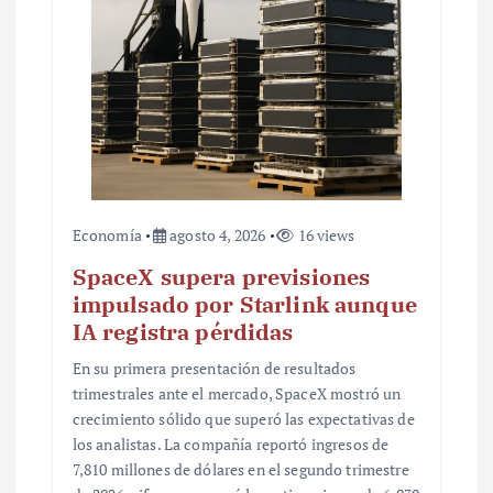
r
a
d
a
s
Economía
agosto 4, 2026
16 views
SpaceX supera previsiones
impulsado por Starlink aunque
IA registra pérdidas
En su primera presentación de resultados
trimestrales ante el mercado, SpaceX mostró un
crecimiento sólido que superó las expectativas de
los analistas. La compañía reportó ingresos de
7,810 millones de dólares en el segundo trimestre