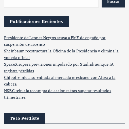
Buscar
Publicaciones Recientes
Presidente de Leones Negros acusa a FMF de engaño por
suspensión de ascenso
Sheinbaum reestructura la Oficina de la Presidencia y elimina la
vocería oficial
SpaceX supera previsiones impulsado por Starlink aunque IA
registra pérdidas
Chipotle inicia su entrada al mercado mexicano con Alsea a la
cabeza
HSBC reinicia recompra de acciones tras superar resultados
trimestrales
Te lo Perdiste