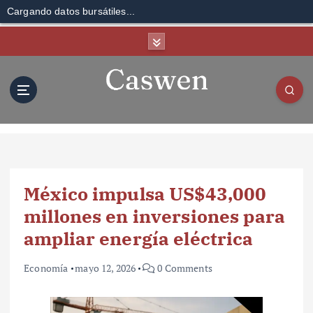
Cargando datos bursátiles...
S
k
i
p
t
o
c
o
n
t
México impulsa US$43,000
e
n
millones en inversiones para
t
ampliar energía eléctrica
Economía
mayo 12, 2026
0 Comments