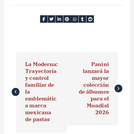
N
La Moderna:
Panini
a
Trayectoria
lanzará la
y control
mayor
v
familiar de
colección
e
la
de álbumes
emblemátic
para el
g
a marca
Mundial
mexicana
2026
a
de pastas
c