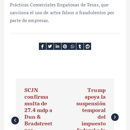
Prácticas Comerciales Engañosas de Texas, que
sanciona el uso de actos falsos o fraudulentos por
parte de empresas.
N
SCJN
Trump
a
confirma
apoya la
multa de
suspensión
v
27.4 mdp a
temporal
e
Dun &
del
Bradstreet
impuesto