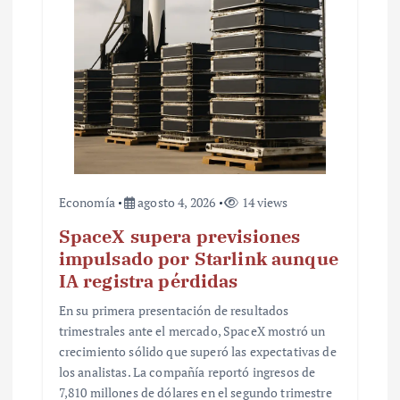
a
d
a
s
Economía
agosto 4, 2026
14 views
SpaceX supera previsiones
impulsado por Starlink aunque
IA registra pérdidas
En su primera presentación de resultados
trimestrales ante el mercado, SpaceX mostró un
crecimiento sólido que superó las expectativas de
los analistas. La compañía reportó ingresos de
7,810 millones de dólares en el segundo trimestre