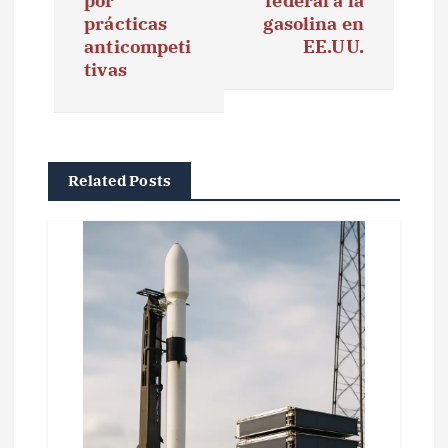
g
por
federal a la
prácticas
gasolina en
a
anticompeti
EE.UU.
tivas
c
i
ó
Related Posts
n
d
e
e
n
t
r