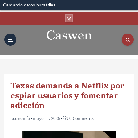
Cargando datos bursátiles...
S
k
i
p
t
o
c
o
n
t
Texas demanda a Netflix por
e
n
espiar usuarios y fomentar
t
adicción
Economía
mayo 11, 2026
0 Comments