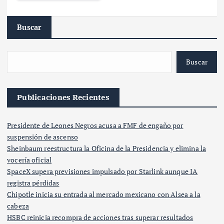
Buscar
Buscar
Publicaciones Recientes
Presidente de Leones Negros acusa a FMF de engaño por
suspensión de ascenso
Sheinbaum reestructura la Oficina de la Presidencia y elimina la
vocería oficial
SpaceX supera previsiones impulsado por Starlink aunque IA
registra pérdidas
Chipotle inicia su entrada al mercado mexicano con Alsea a la
cabeza
HSBC reinicia recompra de acciones tras superar resultados