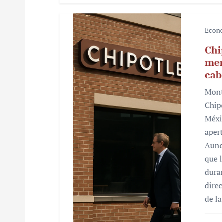
s
Econ
Chi
mer
cab
Mont
Chip
Méxi
aper
Aunq
que 
dura
dire
de l