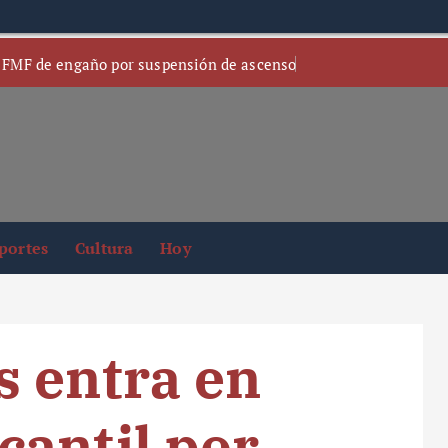
 FMF de engaño por suspensión de ascenso
portes
Cultura
Hoy
 entra en
antil por