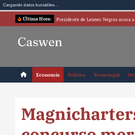
Cargando datos bursátiles...
S
Última Hora:
Presidente de Leones Negros acusa a
k
i
p
t
o
c
o
Economía
Política
Tecnología
De
n
t
e
n
Magnicharters
t
concurso merc