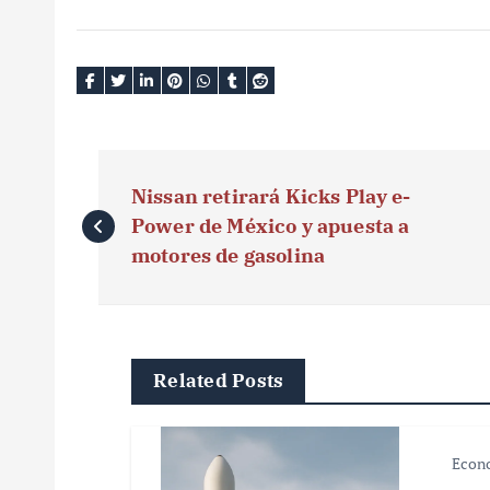
N
Nissan retirará Kicks Play e-
a
Power de México y apuesta a
v
motores de gasolina
e
g
Related Posts
a
c
Econ
i