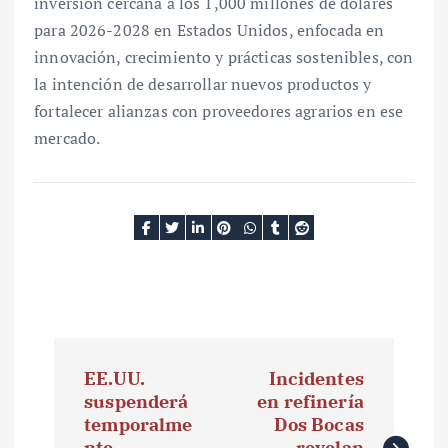
inversión cercana a los 1,000 millones de dólares
para 2026-2028 en Estados Unidos, enfocada en
innovación, crecimiento y prácticas sostenibles, con
la intención de desarrollar nuevos productos y
fortalecer alianzas con proveedores agrarios en ese
mercado.
N
EE.UU.
Incidentes
a
suspenderá
en refinería
temporalme
Dos Bocas
v
nte
revelan