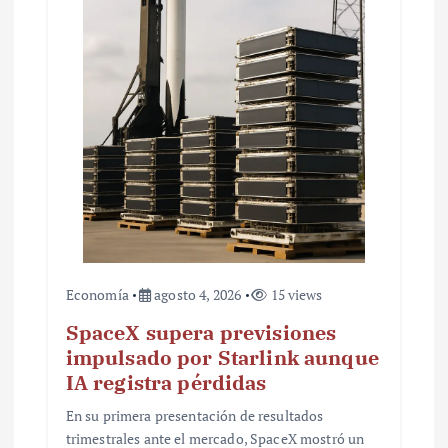
t
r
a
d
a
s
Economía
agosto 4, 2026
15 views
SpaceX supera previsiones
impulsado por Starlink aunque
IA registra pérdidas
En su primera presentación de resultados
trimestrales ante el mercado, SpaceX mostró un