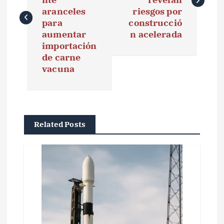
e
aranceles
riesgos por
para
construcció
g
aumentar
n acelerada
importación
a
de carne
vacuna
c
i
ó
Related Posts
n
d
e
e
n