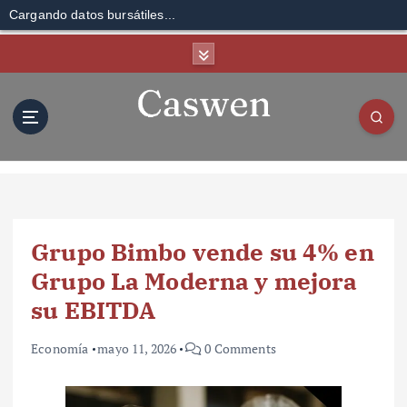
Cargando datos bursátiles...
S
k
i
p
t
o
c
o
n
t
Grupo Bimbo vende su 4% en
e
n
Grupo La Moderna y mejora
t
su EBITDA
Economía
mayo 11, 2026
0 Comments