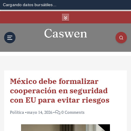
Cargando datos bursátiles...
S
k
i
p
t
o
c
o
n
t
México debe formalizar
e
n
cooperación en seguridad
t
con EU para evitar riesgos
Política
mayo 14, 2026
0 Comments