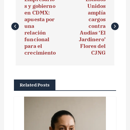
a
s y gobierno
Unidos
en CDMX:
amplía
v
apuesta por
cargos
e
una
contra
relación
Audias ‘El
g
funcional
Jardinero’
para el
Flores del
a
crecimiento
CJNG
c
i
ó
Related Posts
n
d
e