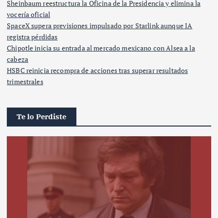
Sheinbaum reestructura la Oficina de la Presidencia y elimina la
vocería oficial
SpaceX supera previsiones impulsado por Starlink aunque IA
registra pérdidas
Chipotle inicia su entrada al mercado mexicano con Alsea a la
cabeza
HSBC reinicia recompra de acciones tras superar resultados
trimestrales
Te lo Perdiste