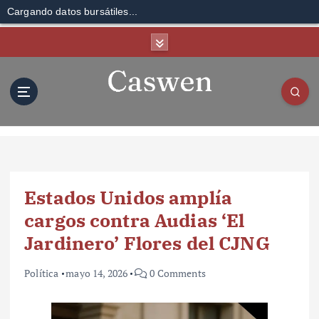
Cargando datos bursátiles...
S
k
i
p
t
o
c
o
n
t
Estados Unidos amplía
e
n
cargos contra Audias ‘El
t
Jardinero’ Flores del CJNG
Política
mayo 14, 2026
0 Comments