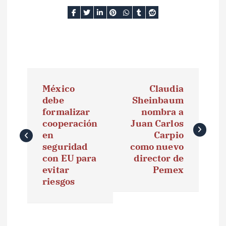
N
México
Claudia
a
debe
Sheinbaum
formalizar
nombra a
v
cooperación
Juan Carlos
e
en
Carpio
seguridad
como nuevo
g
con EU para
director de
evitar
Pemex
a
riesgos
c
i