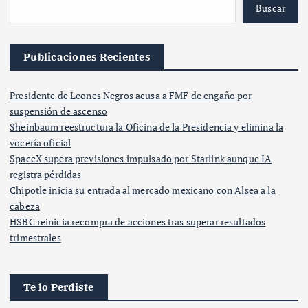
Buscar
Publicaciones Recientes
Presidente de Leones Negros acusa a FMF de engaño por
suspensión de ascenso
Sheinbaum reestructura la Oficina de la Presidencia y elimina la
vocería oficial
SpaceX supera previsiones impulsado por Starlink aunque IA
registra pérdidas
Chipotle inicia su entrada al mercado mexicano con Alsea a la
cabeza
HSBC reinicia recompra de acciones tras superar resultados
trimestrales
Te lo Perdiste