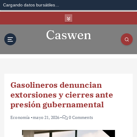
Cargando datos bursátiles...
S
k
i
p
t
o
c
o
n
t
Gasolineros denuncian
e
n
extorsiones y cierres ante
t
presión gubernamental
Economía
mayo 21, 2026
0 Comments