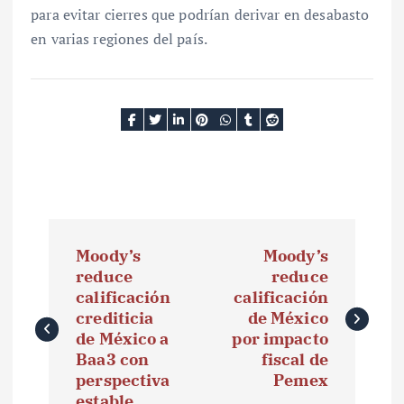
para evitar cierres que podrían derivar en desabasto
en varias regiones del país.
N
Moody’s
Moody’s
a
reduce
reduce
calificación
calificación
v
crediticia
de México
e
de México a
por impacto
Baa3 con
fiscal de
g
perspectiva
Pemex
estable