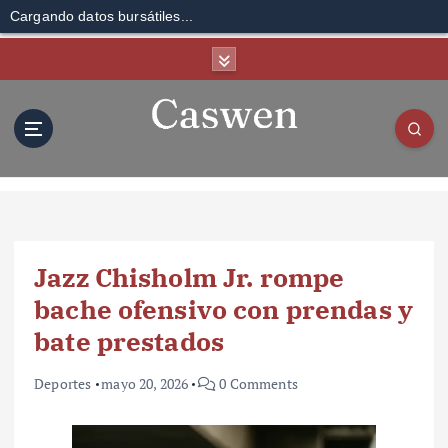
Cargando datos bursátiles...
S
k
i
p
t
o
c
o
n
t
Jazz Chisholm Jr. rompe
e
n
bache ofensivo con prendas y
t
bate prestados
Deportes
mayo 20, 2026
0 Comments