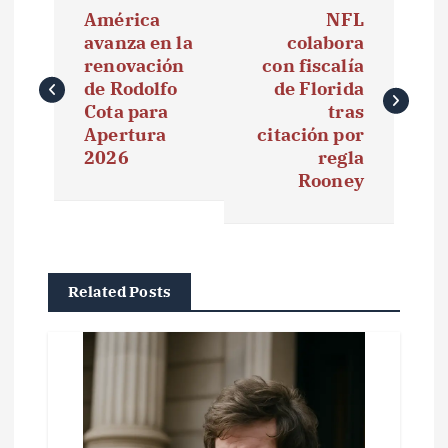
América
NFL
a
avanza en la
colabora
renovación
con fiscalía
v
de Rodolfo
de Florida
e
Cota para
tras
Apertura
citación por
g
2026
regla
Rooney
a
c
i
Related Posts
ó
n
d
e