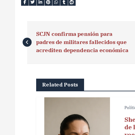
N
SCJN confirma pensión para
a
padres de militares fallecidos que
v
acrediten dependencia económica
e
g
Related Posts
a
c
Polít
i
She
ó
de 
voc