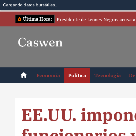
Cargando datos bursátiles...
S
Última Hora:
Presidente de Leones Negros acusa a
k
i
p
t
o
c
o
Economía
Política
Tecnología
De
n
t
e
n
EE.UU. impon
t
funcionarios 