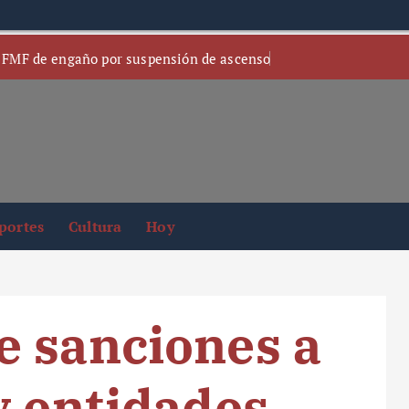
 FMF de engaño por suspensión de ascenso
portes
Cultura
Hoy
e sanciones a
y entidades