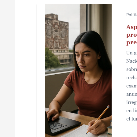
Polít
Asp
pro
pre
Un g
Naci
sobr
rech
exam
anun
irre
en l
el l