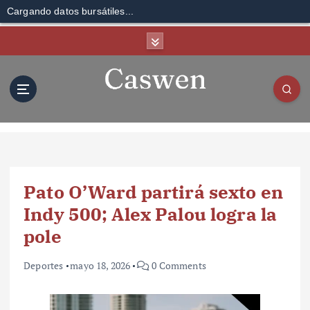
Cargando datos bursátiles...
S
k
i
p
t
o
c
o
n
t
Pato O’Ward partirá sexto en
e
n
Indy 500; Alex Palou logra la
t
pole
Deportes
mayo 18, 2026
0 Comments