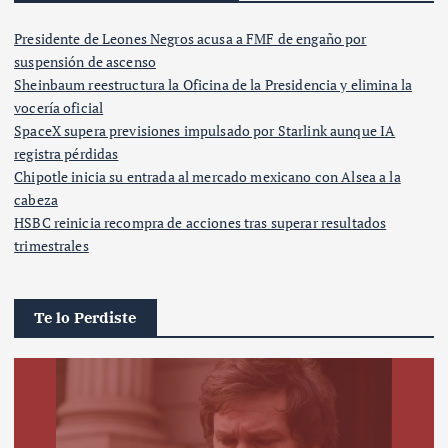
Presidente de Leones Negros acusa a FMF de engaño por
suspensión de ascenso
Sheinbaum reestructura la Oficina de la Presidencia y elimina la
vocería oficial
SpaceX supera previsiones impulsado por Starlink aunque IA
registra pérdidas
Chipotle inicia su entrada al mercado mexicano con Alsea a la
cabeza
HSBC reinicia recompra de acciones tras superar resultados
trimestrales
Te lo Perdiste