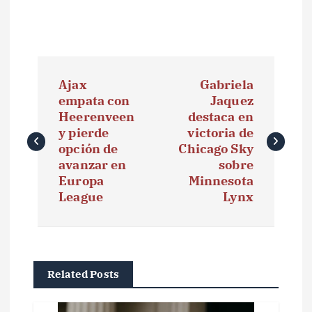
N
Ajax
Gabriela
a
empata con
Jaquez
Heerenveen
destaca en
v
y pierde
victoria de
e
opción de
Chicago Sky
avanzar en
sobre
g
Europa
Minnesota
League
Lynx
a
c
i
Related Posts
ó