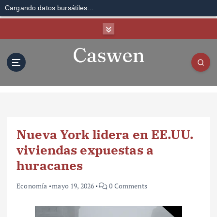
Cargando datos bursátiles...
S
k
i
p
t
o
c
o
n
t
Nueva York lidera en EE.UU.
e
n
viviendas expuestas a
t
huracanes
Economía
mayo 19, 2026
0 Comments