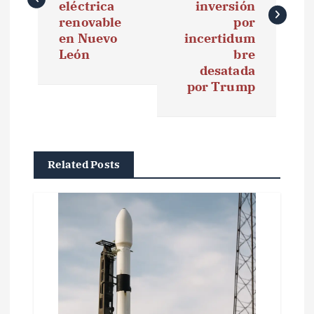
e
eléctrica
inversión
renovable
por
g
en Nuevo
incertidum
León
bre
a
desatada
por Trump
c
i
ó
Related Posts
n
d
e
e
n