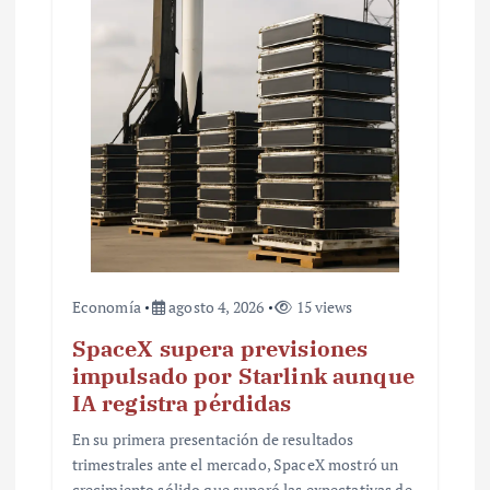
t
r
a
d
a
s
Economía
agosto 4, 2026
15 views
SpaceX supera previsiones
impulsado por Starlink aunque
IA registra pérdidas
En su primera presentación de resultados
trimestrales ante el mercado, SpaceX mostró un
crecimiento sólido que superó las expectativas de