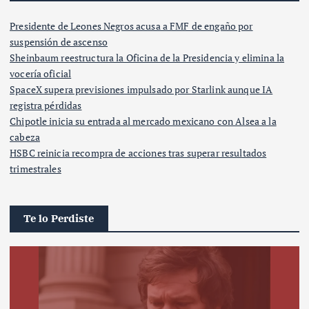
Presidente de Leones Negros acusa a FMF de engaño por
suspensión de ascenso
Sheinbaum reestructura la Oficina de la Presidencia y elimina la
vocería oficial
SpaceX supera previsiones impulsado por Starlink aunque IA
registra pérdidas
Chipotle inicia su entrada al mercado mexicano con Alsea a la
cabeza
HSBC reinicia recompra de acciones tras superar resultados
trimestrales
Te lo Perdiste