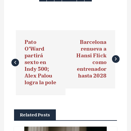
N
Pato
Barcelona
a
O’Ward
renueva a
partirá
Hansi Flick
v
sexto en
como
e
Indy 500;
entrenador
Alex Palou
hasta 2028
g
logra la pole
a
c
i
Related Posts
ó