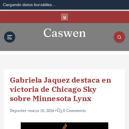
Cargando datos bursátiles...
S
k
i
p
t
o
c
o
n
t
Gabriela Jaquez destaca en
e
n
victoria de Chicago Sky
t
sobre Minnesota Lynx
Deportes
mayo 18, 2026
0 Comments