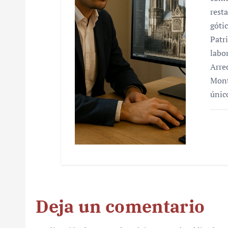
rest
góti
Patr
labo
Arre
Mont
únic
Deja un comentario