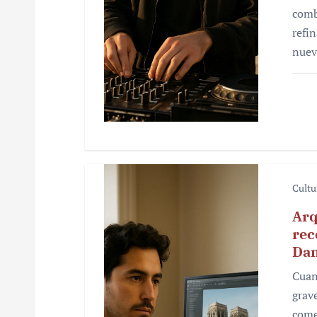
t
comb
r
refi
nue
a
d
a
s
Cultu
Arq
rec
Da
Cuan
grav
come