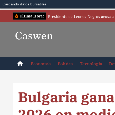
Cargando datos bursátiles...
S
Última Hora:
Presidente de Leones Negros acusa a
k
i
p
t
o
c
o
Economía
Política
Tecnología
De
n
t
e
n
Bulgaria gana
t
2026 en medio