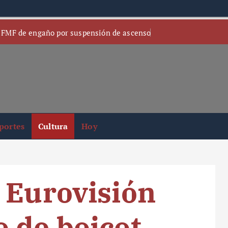
 FMF de engaño por suspensión de ascenso
portes
Cultura
Hoy
 Eurovisión
 de boicot