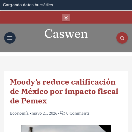
Cargando datos bursátiles...
S
k
i
p
t
o
c
o
n
t
Moody’s reduce calificación
e
n
de México por impacto fiscal
t
de Pemex
Economía
mayo 21, 2026
0 Comments