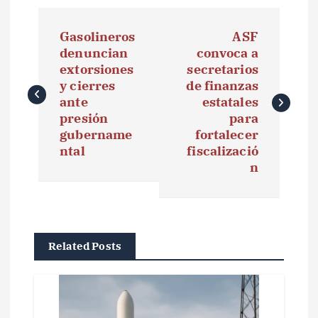
N
Gasolineros
ASF
a
denuncian
convoca a
extorsiones
secretarios
v
y cierres
de finanzas
e
ante
estatales
presión
para
g
gubername
fortalecer
ntal
fiscalizació
a
n
c
i
ó
Related Posts
n
d