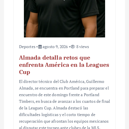
r
a
d
a
Deportes
agosto 9, 2026
8 views
s
Almada detalla retos que
enfrenta América en la Leagues
Cup
El director técnico del Club América, Guillermo
Almada, se encuentra en Portland para preparar el
encuentro de este domingo frente a Portland
Timbers, en busca de avanzar a los cuartos de final
de la Leagues Cup. Almada destacó las
dificultades logísticas y el corto tiempo de
recuperación que afrontan los equipos mexicanos
al disputar este torneo ante clubes de la MLS.