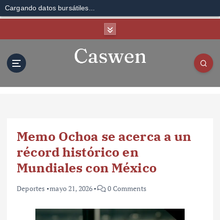
Cargando datos bursátiles...
S
k
i
p
t
o
c
o
n
t
Memo Ochoa se acerca a un
e
n
récord histórico en
t
Mundiales con México
Deportes
mayo 21, 2026
0 Comments