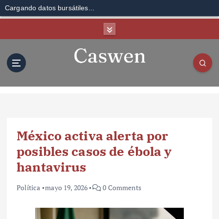
Cargando datos bursátiles...
S
k
i
p
t
o
c
o
n
t
México activa alerta por
e
n
posibles casos de ébola y
t
hantavirus
Política
mayo 19, 2026
0 Comments