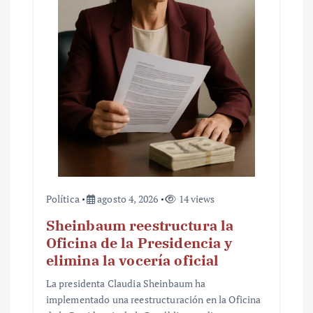
t
r
a
d
a
s
Política
agosto 4, 2026
14 views
Sheinbaum reestructura la
Oficina de la Presidencia y
elimina la vocería oficial
La presidenta Claudia Sheinbaum ha
implementado una reestructuración en la Oficina