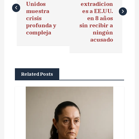
v
Unidos
extradicion
e
muestra
es a EE.UU.
crisis
en 8 años
g
profunda y
sin recibir a
compleja
ningún
a
acusado
c
i
ó
Related Posts
n
d
e
e
n