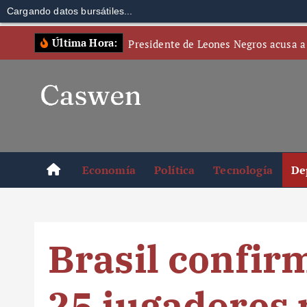
Cargando datos bursátiles...
S
Última Hora:
Presidente de Leones Negros acusa a
k
i
p
t
o
c
o
Economía
Política
Tecnología
De
n
t
e
n
Brasil confir
t
25 jugadores 