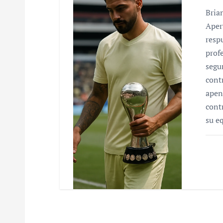
Bria
Aper
resp
prof
segu
cont
apen
cont
su e