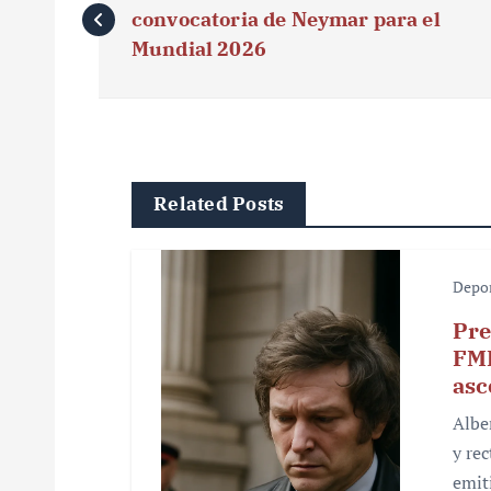
a
convocatoria de Neymar para el
v
Mundial 2026
e
g
a
Related Posts
c
i
Depo
ó
Pre
FMF
n
asc
d
Albe
e
y re
emiti