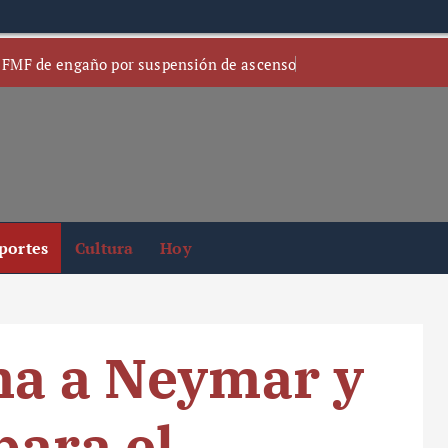
 FMF de engaño por suspensión de ascenso
portes
Cultura
Hoy
ma a Neymar y
para el