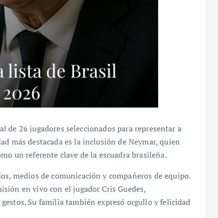
cial de 26 jugadores seleccionados para representar a
dad más destacada es la inclusión de Neymar, quien
mo un referente clave de la escuadra brasileña.
ados, medios de comunicación y compañeros de equipo.
sión en vivo con el jugador Cris Guedes,
estos. Su familia también expresó orgullo y felicidad