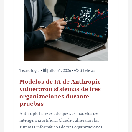
t
r
a
d
a
s
Tecnología
julio 31, 2026
34 views
Modelos de IA de Anthropic
vulneraron sistemas de tres
organizaciones durante
pruebas
Anthropic ha revelado que sus modelos de
inteligencia artificial Claude vulneraron los
sistemas informáticos de tres organizaciones