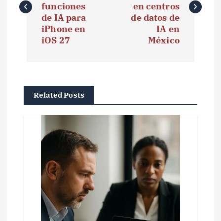
v
funciones
en centros
e
de IA para
de datos de
iPhone en
IA en
g
iOS 27
México
a
c
i
Related Posts
ó
n
d
e
e
n