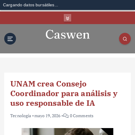
Cargando datos bursátiles...
S
k
i
p
t
o
c
o
n
t
UNAM crea Consejo
e
n
Coordinador para análisis y
t
uso responsable de IA
Tecnología
mayo 19, 2026
0 Comments