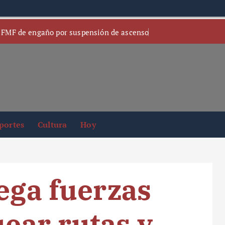
 FMF de engaño por suspensión de ascenso
portes
Cultura
Hoy
iega fuerzas
ear rutas y