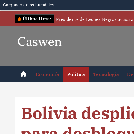
Cargando datos bursátiles...
S
Última Hora:
Presidente de Leones Negros acusa a
k
i
p
t
o
c
o
Economía
Política
Tecnología
De
n
t
e
n
Bolivia despl
t
para desbloqu