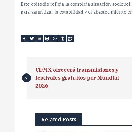
Este episodio refleja la compleja situación sociopolí
para garantizar la estabilidad y el abastecimiento en
N
CDMX ofrecerá transmisiones y
a
festivales gratuitos por Mundial
v
2026
e
g
Related Posts
a