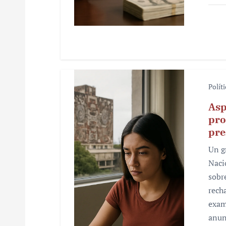
d
a
s
Polít
Asp
pro
pre
Un g
Naci
sobr
rech
exam
anun