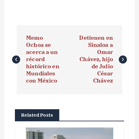
N
Memo
Detienen en
a
Ochoa se
Sinaloa a
acerca a un
Omar
v
récord
Chávez, hijo
e
histórico en
de Julio
Mundiales
César
g
con México
Chávez
a
c
i
Related Posts
ó