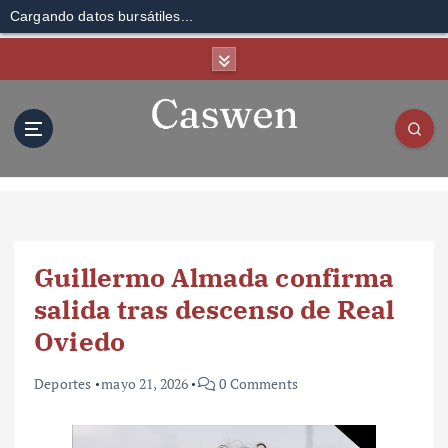
Cargando datos bursátiles...
S
k
i
p
t
o
c
o
n
t
Guillermo Almada confirma
e
n
salida tras descenso de Real
t
Oviedo
Deportes
mayo 21, 2026
0 Comments