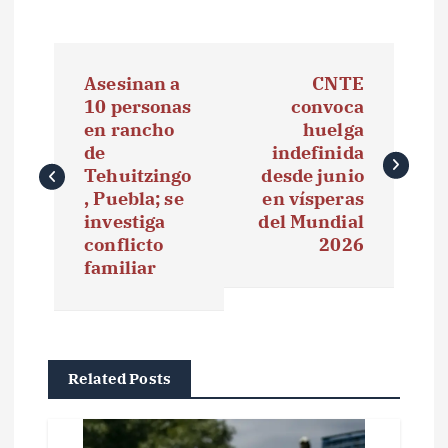
N
Asesinan a
CNTE
a
10 personas
convoca
en rancho
huelga
v
de
indefinida
e
Tehuitzingo
desde junio
, Puebla; se
en vísperas
g
investiga
del Mundial
conflicto
2026
a
familiar
c
i
ó
Related Posts
n