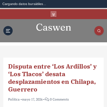
Cargando datos bursátiles...
S
k
i
p
t
o
c
o
n
t
Disputa entre ‘Los Ardillos’ y
e
n
‘Los Tlacos’ desata
t
desplazamientos en Chilapa,
Guerrero
Política
mayo 17, 2026
0 Comments