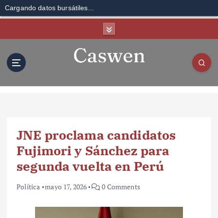
Cargando datos bursátiles...
S
k
i
p
t
o
c
o
n
t
JNE proclama candidatos
e
n
Fujimori y Sánchez para
t
segunda vuelta en Perú
Política
mayo 17, 2026
0 Comments