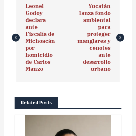
Leonel
Yucatán
a
Godoy
lanza fondo
declara
ambiental
v
ante
para
e
Fiscalía de
proteger
Michoacán
manglares y
g
por
cenotes
homicidio
ante
a
de Carlos
desarrollo
Manzo
urbano
c
i
ó
Related Posts
n
d
e