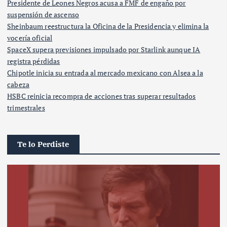
Presidente de Leones Negros acusa a FMF de engaño por
suspensión de ascenso
Sheinbaum reestructura la Oficina de la Presidencia y elimina la
vocería oficial
SpaceX supera previsiones impulsado por Starlink aunque IA
registra pérdidas
Chipotle inicia su entrada al mercado mexicano con Alsea a la
cabeza
HSBC reinicia recompra de acciones tras superar resultados
trimestrales
Te lo Perdiste