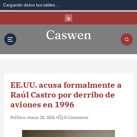
Cargando datos bursátiles...
S
k
i
p
t
o
c
o
n
t
EE.UU. acusa formalmente a
e
n
Raúl Castro por derribo de
t
aviones en 1996
Política
mayo 20, 2026
0 Comments