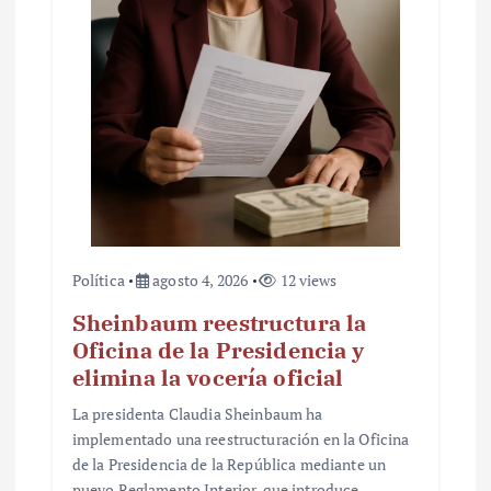
t
r
a
d
a
s
Política
agosto 4, 2026
12 views
Sheinbaum reestructura la
Oficina de la Presidencia y
elimina la vocería oficial
La presidenta Claudia Sheinbaum ha
implementado una reestructuración en la Oficina
de la Presidencia de la República mediante un
nuevo Reglamento Interior, que introduce