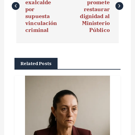
exalcalde
promete
e
por
restaurar
supuesta
dignidad al
g
vinculación
Ministerio
criminal
Público
a
c
i
Related Posts
ó
n
d
e
e
n