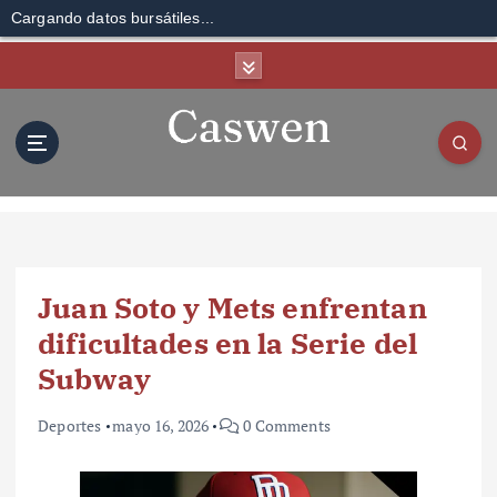
Cargando datos bursátiles...
S
k
i
p
t
o
c
o
n
t
Juan Soto y Mets enfrentan
e
n
dificultades en la Serie del
t
Subway
Deportes
mayo 16, 2026
0 Comments