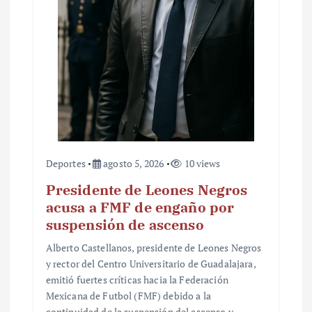
t
r
a
d
a
s
Deportes
agosto 5, 2026
10 views
Presidente de Leones Negros
acusa a FMF de engaño por
suspensión de ascenso
Alberto Castellanos, presidente de Leones Negros
y rector del Centro Universitario de Guadalajara,
emitió fuertes críticas hacia la Federación
Mexicana de Futbol (FMF) debido a la
continuidad de la suspensión del ascenso y