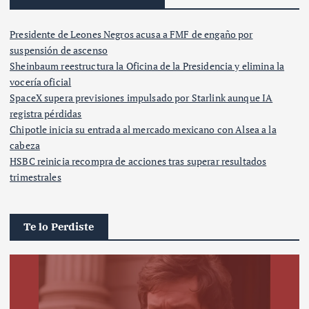
Presidente de Leones Negros acusa a FMF de engaño por
suspensión de ascenso
Sheinbaum reestructura la Oficina de la Presidencia y elimina la
vocería oficial
SpaceX supera previsiones impulsado por Starlink aunque IA
registra pérdidas
Chipotle inicia su entrada al mercado mexicano con Alsea a la
cabeza
HSBC reinicia recompra de acciones tras superar resultados
trimestrales
Te lo Perdiste