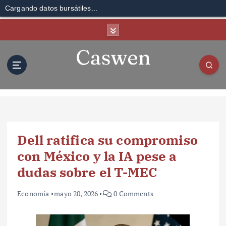
Cargando datos bursátiles...
S
k
i
p
t
o
c
o
n
t
Dell ratifica su compromiso
e
n
con México y la IA pese a
t
dudas sobre el T-MEC
Economía
mayo 20, 2026
0 Comments