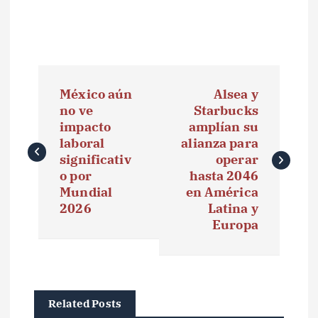
N
México aún
Alsea y
a
no ve
Starbucks
impacto
amplían su
v
laboral
alianza para
e
significativ
operar
o por
hasta 2046
g
Mundial
en América
2026
Latina y
a
Europa
c
i
ó
Related Posts