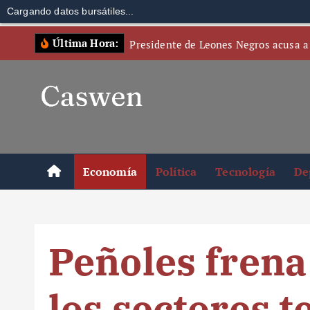
Cargando datos bursátiles...
S
Última Hora:
Presidente de Leones Negros acusa a
k
i
p
t
o
c
o
Economía
Política
Tecnología
De
n
t
e
n
Peñoles frena
t
los sectores t