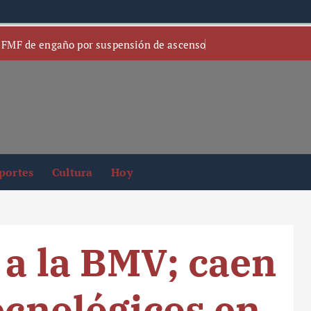
 FMF de engaño por suspensión de ascenso
portes
Cultura
Hoy
 a la BMV; caen
ecnológicos en