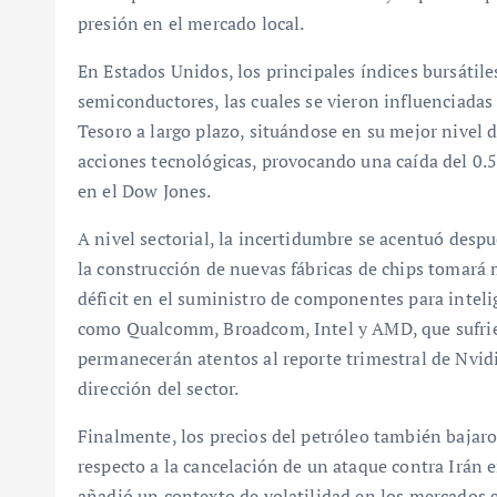
presión en el mercado local.
En Estados Unidos, los principales índices bursátiles
semiconductores, las cuales se vieron influenciada
Tesoro a largo plazo, situándose en su mejor nivel 
acciones tecnológicas, provocando una caída del 0
en el Dow Jones.
A nivel sectorial, la incertidumbre se acentuó desp
la construcción de nuevas fábricas de chips tomará 
déficit en el suministro de componentes para intelig
como Qualcomm, Broadcom, Intel y AMD, que sufrier
permanecerán atentos al reporte trimestral de Nvidi
dirección del sector.
Finalmente, los precios del petróleo también bajaro
respecto a la cancelación de un ataque contra Irán 
añadió un contexto de volatilidad en los mercados g