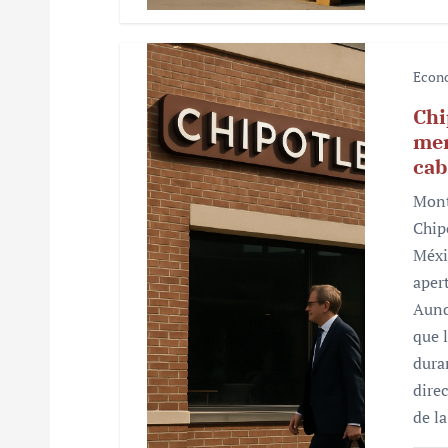
a
s
Econ
Chi
mer
cab
Mont
Chip
Méxi
aper
Aunq
que 
dura
dire
de l