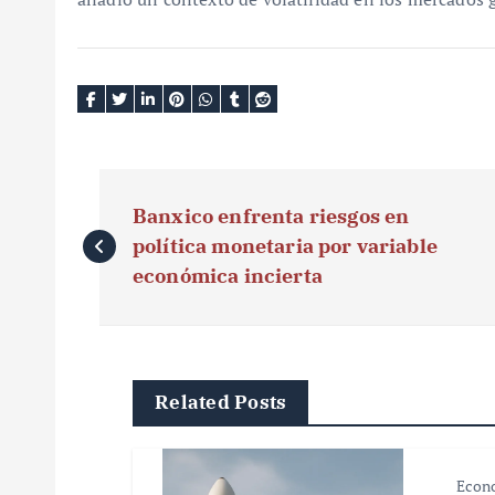
N
Banxico enfrenta riesgos en
a
política monetaria por variable
v
económica incierta
e
g
Related Posts
a
c
Econ