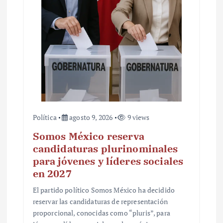
r
a
d
a
s
Política
agosto 9, 2026
9 views
Somos México reserva
candidaturas plurinominales
para jóvenes y líderes sociales
en 2027
El partido político Somos México ha decidido
reservar las candidaturas de representación
proporcional, conocidas como “pluris”, para