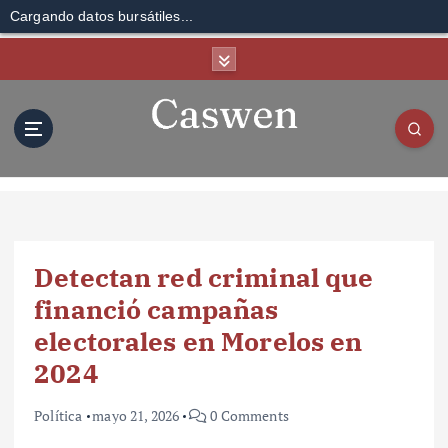
Cargando datos bursátiles...
S
k
i
p
t
o
c
o
n
t
Detectan red criminal que
e
n
financió campañas
t
electorales en Morelos en
2024
Política
mayo 21, 2026
0 Comments