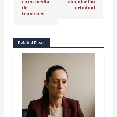
g
es en medio
vinculación
de
criminal
a
tensiones
c
i
ó
Related Posts
n
d
e
e
n
t
r