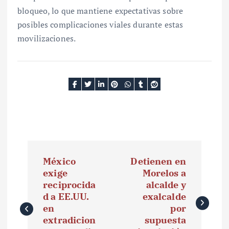
bloqueo, lo que mantiene expectativas sobre
posibles complicaciones viales durante estas
movilizaciones.
N
México
Detienen en
a
exige
Morelos a
reciprocida
alcalde y
v
d a EE.UU.
exalcalde
e
en
por
extradicion
supuesta