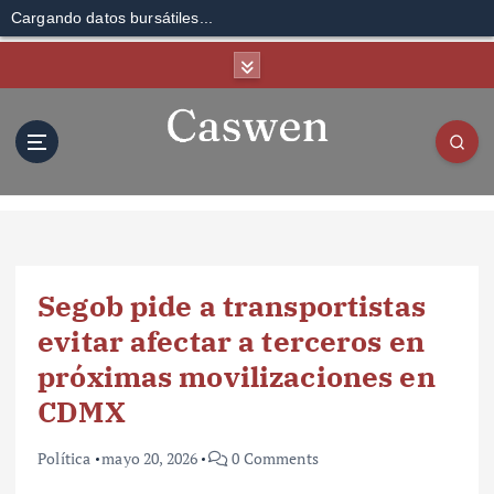
Cargando datos bursátiles...
S
k
i
p
t
o
c
o
n
t
Segob pide a transportistas
e
n
evitar afectar a terceros en
t
próximas movilizaciones en
CDMX
Política
mayo 20, 2026
0 Comments