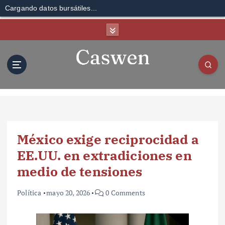
Cargando datos bursátiles...
S
k
i
p
t
o
c
o
n
t
México exige reciprocidad a
e
n
EE.UU. en extradiciones en
t
medio de tensiones
Política
mayo 20, 2026
0 Comments