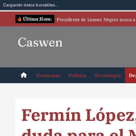
Cargando datos bursátiles...
S
Última Hora:
Presidente de Leones Negros acusa a
k
i
p
t
o
c
o
Economía
Política
Tecnología
De
n
t
e
n
Fermín López,
t
duda para el 