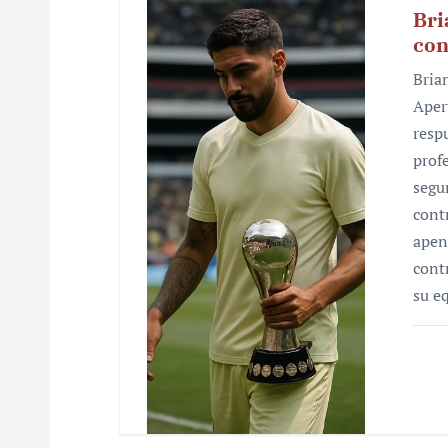
Bri
con
Bria
Aper
resp
prof
segu
cont
apen
cont
su e