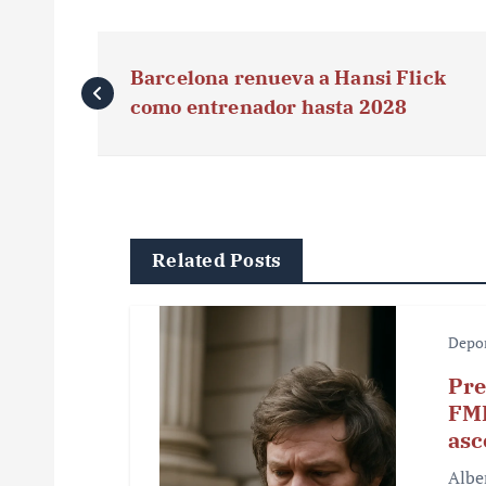
N
Barcelona renueva a Hansi Flick
a
como entrenador hasta 2028
v
e
g
Related Posts
a
c
Depo
i
Pre
ó
FMF
asc
n
Albe